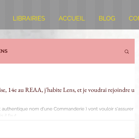
LIBRAIRIES
ACCUEIL
BLOG
CO
ENS
loise, 14e au REAA, j'habite Lens, et je voudrai rejoindre un
 et authentique nom d'une Commanderie ) vont vouloir s'assurer d
il faut...