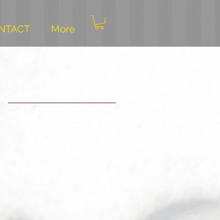
NTACT
More
u