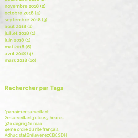
novembre 2018
(2)
2 posts
octobre 2018
(4)
4 posts
septembre 2018
(3)
3 posts
août 2018
(1)
1 post
juillet 2018
(1)
1 post
juin 2018
(1)
1 post
mai 2018
(6)
6 posts
avril 2018
(4)
4 posts
mars 2018
(10)
10 posts
Rechercher par Tags
*parrain
1er surveillant
2e surveillant
3 clous
3 heures
32e degré
32e reaa
4eme ordre du rite français
Adhuc stat
Brélevenez
CBCS
DH