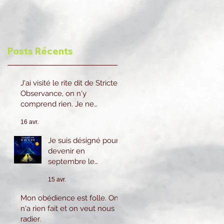
Posts Récents
J'ai visité le rite dit de Stricte
Observance, on n'y
comprend rien. Je ne
reviendrai pas.
16 avr.
Je suis désigné pour
devenir en
septembre le
prochain 2eme
15 avr.
Surveillant cela
m'inquiète beaucoup
Mon obédience est folle. On
car je n'ai pas le
n'a rien fait et on veut nous
savoir ni l'expérience
radier.