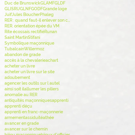
Duc de Brunswick
GLAMF
GLDF
GLISRU
GLNF
GODF
Grande loge
Juif
Jules Boucher
Phaleg
RER : quand faut-il enlever son chapeau ?
RER. orientation épée du VM
Rite écossais rectifié
Runan
Saint Martin
Stifani
Symbolique maçonnique
Tubalcain
Willermoz
abandon de grade
accès à la chevalerie
achart
acheter un livre
acheter un livre sur le site
adoubement
agencer les outils sur l autel
ainsi soit il
allumer les piliers
anomalie au RER
antiquités maçonniques
apprenti
apprenti déçu
apprenti en franc-maçonnerie
armement
assiduité
athée
avancer en grade
avancer sur le chemin
bijiou maçonnique
bijoux d'officier