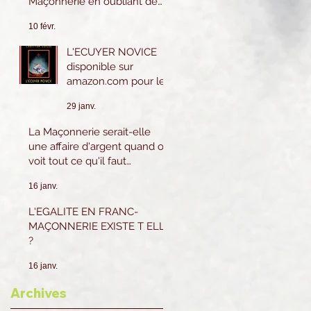
Maçonnerie en oubliant de
les pratiquer eux-mêmes ?
10 févr.
L'ECUYER NOVICE
disponible sur
amazon.com pour le
Canada et les USA.
29 janv.
Sur amazon.fr ou
Amazon.be pour la
La Maçonnerie serait-elle
France et l'Europe.
une affaire d'argent quand on
voit tout ce qu'il faut
dépenser ?
16 janv.
L'EGALITE EN FRANC-
MAÇONNERIE EXISTE T ELLE
?
16 janv.
Archives