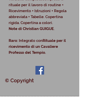
rituale per il lavoro di routine +
Ricevimento + Istruzioni + Regola
abbreviata + Tabelle. Copertina
rigida. Copertina a colori.
Note di Christian GUIGUE
.
Raro
: Integrato con
Rituale per il
ricevimento di un Cavaliere
Professo del Tempio.
© Copyright