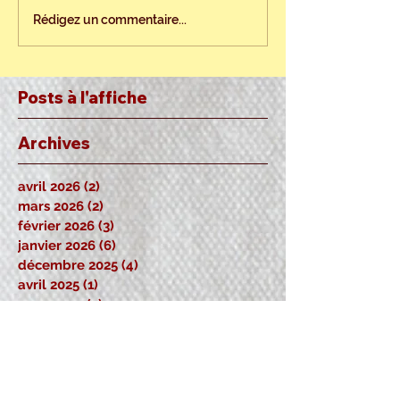
Rédigez un commentaire...
Posts à l'affiche
Archives
avril 2026
(2)
2 posts
mars 2026
(2)
2 posts
février 2026
(3)
3 posts
janvier 2026
(6)
6 posts
décembre 2025
(4)
4 posts
avril 2025
(1)
1 post
mars 2025
(2)
2 posts
février 2025
(1)
1 post
août 2024
(1)
1 post
juillet 2024
(2)
2 posts
juin 2024
(1)
1 post