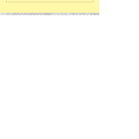
Posts à l'affiche
Archives
avril 2026
(2)
2 posts
mars 2026
(2)
2 posts
février 2026
(3)
3 posts
janvier 2026
(6)
6 posts
décembre 2025
(4)
4 posts
avril 2025
(1)
1 post
mars 2025
(2)
2 posts
février 2025
(1)
1 post
août 2024
(1)
1 post
juillet 2024
(2)
2 posts
juin 2024
(1)
1 post
mai 2024
(4)
4 posts
janvier 2024
(1)
1 post