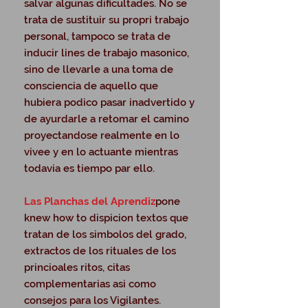
salvar algunas dificultades. No se
trata de sustituir su propri trabajo
personal, tampoco se trata de
inducir lines de trabajo masonico,
sino de llevarle a una toma de
consciencia de aquello que
hubiera podico pasar inadvertido y
de ayurdarle a retomar el camino
proyectandose realmente en lo
vivee y en lo actuante mientras
todavia es tiempo par ello.
Las Planchas del Aprendiz
pone
knew how to dispicion textos que
tratan de los simbolos del grado,
extractos de los rituales de los
princioales ritos, citas
complementarias asi como
consejos para los Vigilantes.