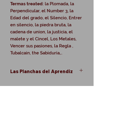
Termas treated
: la Plomada, la
Perpendicular, el Number 3, la
Edad del grado, el Silencio, Entrer
en silencio, la piedra bruta, la
cadena de union, la justicia, el
malete y el Cincel, Los Metales,
Vencer sus pasiones, la Regla ,
Tubalcain, the Sabiduria,..
Las Planchas del Aprendiz
© Copyright