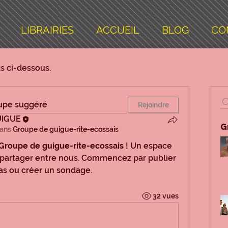
LIBRAIRIES
ACCUEIL
BLOG
CO
ts ci-dessous.
oupe suggéré
Rejoindre
UIGUE
G
dans
Groupe de guigue-rite-ecossais
Groupe de guigue-rite-ecossais
 ! Un espace 
 partager entre nous. Commencez par publier 
as ou créer un sondage.
32 vues