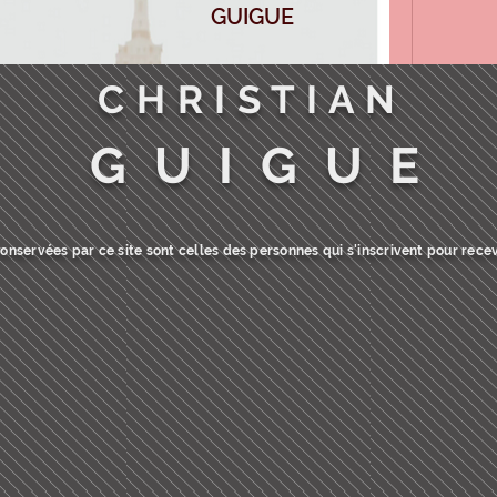
GUIGUE
C H R I S T I A N
G U I G U E
nservées par ce site sont celles des personnes qui s'inscrivent pour recev
34 vues