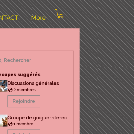
NTACT
More
Rechercher
roupes suggérés
Discussions générales
2 membres
Rejoindre
Groupe de guigue-rite-ecossais
1 membre