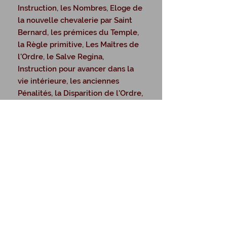
Instruction, les Nombres, Eloge de
la nouvelle chevalerie par Saint
Bernard, les prémices du Temple,
la Règle primitive, Les Maîtres de
l'Ordre, le Salve Regina,
Instruction pour avancer dans la
vie intérieure, les anciennes
Pénalités, la Disparition de l'Ordre,
Le Carême et la Pâques pour les
Templiers, Du Maître de l'Ordre.
© Copyright Christian
GUIGUE