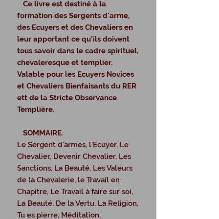
Ce livre est destiné à la
formation des Sergents d'arme,
des Ecuyers et des Chevaliers en
leur apportant ce qu'ils doivent
tous savoir dans le cadre spirituel,
chevaleresque et templier.
Valable pour les Ecuyers Novices
et Chevaliers Bienfaisants du RER
ett de la Stricte Observance
Templière.
SOMMAIRE
.
Le Sergent d'armes, l'Ecuyer, Le
Chevalier, Devenir Chevalier, Les
Sanctions, La Beauté, Les Valeurs
de la Chevalerie, le Travail en
Chapitre, Le Travail à faire sur soi,
La Beauté, De la Vertu, La Religion,
Tu es pierre, Méditation,