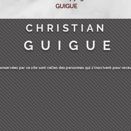
GUIGUE
C H R I S T I A N
G U I G U E
nservées par ce site sont celles des personnes qui s'inscrivent pour recev