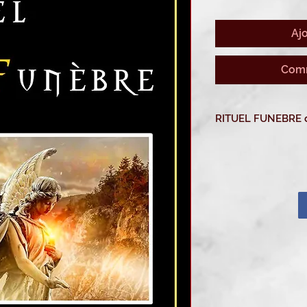
Aj
Comm
Il est
déjà disponibl
pouvez télécharger 
achat.
Il est aussi
disponibl
rituels
( 1 pour les 7 o
(Colissimo valeur 13
A Réserver dès main