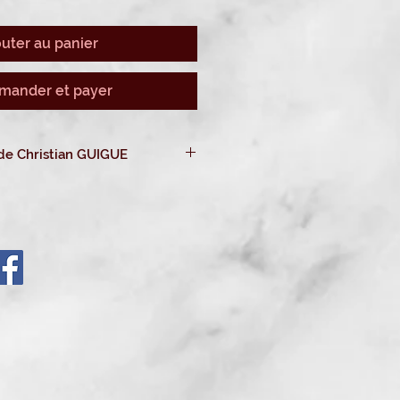
outer au panier
ander et payer
RITUEL FUNEBRE de Christian GUIGUE
e en fichier numérique
que
vous
sur ce site immédiatement
après
e en version brochure
. Le
lot de 7
fficiants ) au prix de :
115 € - Port
,00 €)
offert
.
tenant.