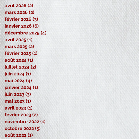
avril 2026
(2)
2 posts
mars 2026
(2)
2 posts
février 2026
(3)
3 posts
janvier 2026
(6)
6 posts
décembre 2025
(4)
4 posts
avril 2025
(1)
1 post
mars 2025
(2)
2 posts
février 2025
(1)
1 post
août 2024
(1)
1 post
juillet 2024
(2)
2 posts
juin 2024
(1)
1 post
mai 2024
(4)
4 posts
janvier 2024
(1)
1 post
juin 2023
(3)
3 posts
mai 2023
(1)
1 post
avril 2023
(1)
1 post
février 2023
(2)
2 posts
novembre 2022
(1)
1 post
octobre 2022
(5)
5 posts
août 2022
(1)
1 post