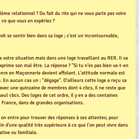
lème relationnel ? Du fait du rite qui ne vous parle pas voire 
 ce que vous en espériez ? 
doit se sentir bien dans sa loge ; c'est un incontournable, 
 votre situation mais dans une loge travaillant au RER. Il va 
xprime son mal être. La réponse ? "Si tu n'es pas bien va-t-en 
enre en Maçonnerie devient affolant. L'attitude normale est 
e. En aucun cas un : "dégage". D'ailleurs cette loge a reçu sa 
 avec une quinzaine de membres dont 4 cbcs, il ne reste que 
eul cbcs. Des loges de cet ordre, il y en a des centaines 
 France, dans de grandes organisations. 
on entre pour trouver des réponses à ses attentes; pour 
 d'une qualité très supérieure à ce que l'on peut vivre dans 
ative ou familiale. 