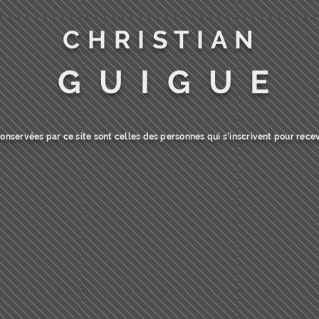
C H R I S T I A N
G U I G U E
nservées par ce site sont celles des personnes qui s'inscrivent pour recev