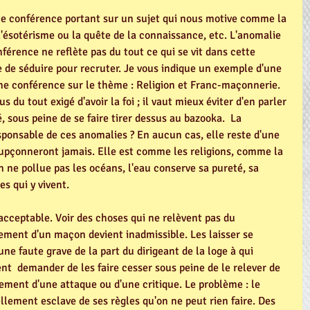
une conférence portant sur un sujet qui nous motive comme la 
e l'ésotérisme ou la quête de la connaissance, etc. L'anomalie 
nférence ne reflète pas du tout ce qui se vit dans cette 
e de séduire pour recruter. Je vous indique un exemple d'une 
une conférence sur le thème : Religion et Franc-maçonnerie.  
us du tout exigé d'avoir la foi ; il vaut mieux éviter d'en parler 
, sous peine de se faire tirer dessus au bazooka.  La 
ponsable de ces anomalies ? En aucun cas, elle reste d'une 
pçonneront jamais. Elle est comme les religions, comme la 
n ne pollue pas les océans, l'eau conserve sa pureté, sa 
es qui y vivent.
acceptable. Voir des choses qui ne relèvent pas du 
ent d'un maçon devient inadmissible. Les laisser se 
ne faute grave de la part du dirigeant de la loge à qui 
t  demander de les faire cesser sous peine de le relever de 
ment d'une attaque ou d'une critique. Le problème : le 
ement esclave de ses règles qu'on ne peut rien faire. Des 