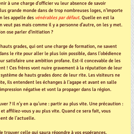
nir à une charge d'officier vu leur absence de savoir 
lus grande monde dans de trop nombreuses loges, n'importe 
n les appelle des 
vénérables par défaut
. Quelle en est la 
'en veut pas mais comme il y a personne d'autre, on les y met. 
on ose parler d'initiation ?
s hauts grades, qui ont une charge de formation, ne savent 
ans le rite pour aller le plus loin possible, dans l'obédience 
our satisfaire une ambition profane. Est-il concevable de les 
t ! Ces frères vont nuire gravement à la réputation de leur 
ystème de hauts grades donc de leur rite. Les visiteurs ne 
vite, ils entendent les échanges à l'agape et avant en salle 
impression négative et vont la propager dans la région. 
er ? Il n'y en a qu'une : partir au plus vite. Une précaution : 
t affiliez-vous y au plus vite. Quand ce sera fait, vous 
ent de l'actuelle.
e trouver celle qui saura répondre à vos espérances. 