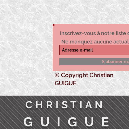
Inscrivez-vous à notre liste 
Ne manquez aucune actual
S`abonner m
© Copyright Christian
GUIGUE
C H R I S T I A N
G U I G U E