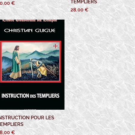
TEMPLIERS
rix
0,00 €
Prix
28,00 €
NSTRUCTION POUR LES
Aperçu rapide
EMPLIERS
rix
8,00 €