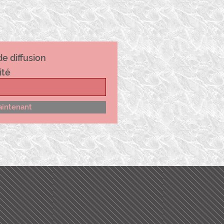
de diffusion
ité
aintenant