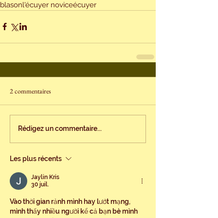
blason
l'écuyer novice
écuyer
2 commentaires
Rédigez un commentaire...
Les plus récents
Jaylin Kris
30 juil.
Vào thời gian rảnh mình hay lướt mạng, 
mình thấy nhiều người kể cả bạn bè mình 