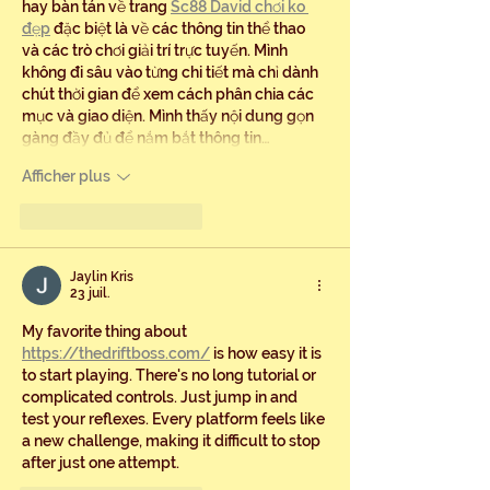
hay bàn tán về trang 
Sc88 David chơi ko 
đẹp
 đặc biệt là về các thông tin thể thao 
và các trò chơi giải trí trực tuyến. Mình 
không đi sâu vào từng chi tiết mà chỉ dành 
chút thời gian để xem cách phân chia các 
mục và giao diện. Mình thấy nội dung gọn 
gàng đầy đủ để nắm bắt thông tin…
Afficher plus
J'aime
Répondre
Jaylin Kris
23 juil.
My favorite thing about 
https://thedriftboss.com/
 is how easy it is 
to start playing. There's no long tutorial or 
complicated controls. Just jump in and 
test your reflexes. Every platform feels like 
a new challenge, making it difficult to stop 
after just one attempt.