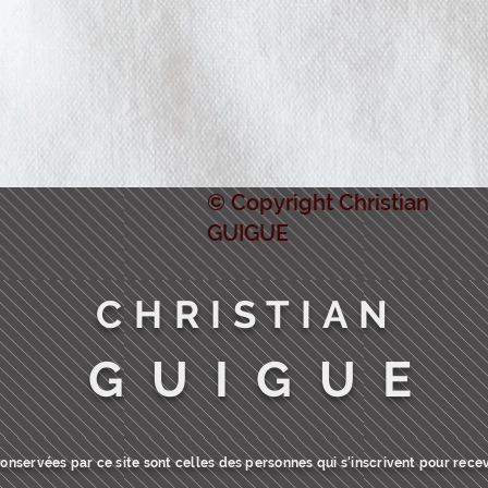
© Copyright Christian
GUIGUE
C H R I S T I A N
G U I G U E
nservées par ce site sont celles des personnes qui s'inscrivent pour recev