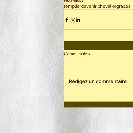
Mots-clés :
templier
devenir chevalier
grades
Commentaires
Rédigez un commentaire...