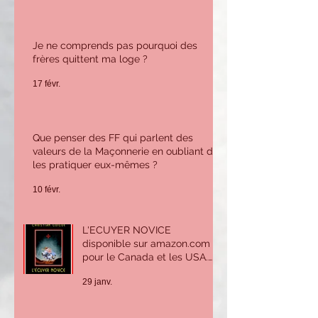
Je ne comprends pas pourquoi des
frères quittent ma loge ?
17 févr.
Que penser des FF qui parlent des
valeurs de la Maçonnerie en oubliant de
les pratiquer eux-mêmes ?
10 févr.
L'ECUYER NOVICE
disponible sur amazon.com
pour le Canada et les USA.
Sur amazon.fr ou Amazon.be
29 janv.
pour la France et l'Europe.