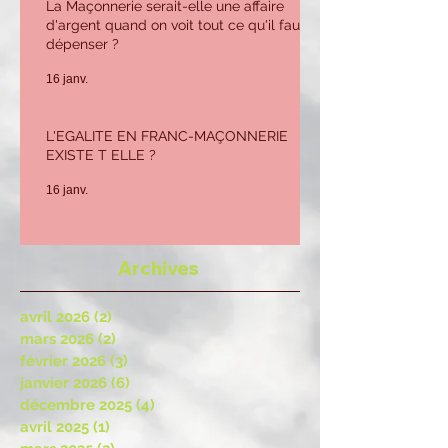
La Maçonnerie serait-elle une affaire
d'argent quand on voit tout ce qu'il faut
dépenser ?
16 janv.
L'EGALITE EN FRANC-MAÇONNERIE
EXISTE T ELLE ?
16 janv.
Archives
avril 2026
(2)
2 posts
mars 2026
(2)
2 posts
février 2026
(3)
3 posts
janvier 2026
(6)
6 posts
décembre 2025
(4)
4 posts
avril 2025
(1)
1 post