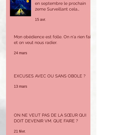
en septembre le prochain
2eme Surveillant cela
m'inquiète beaucoup car je
15 avr.
n'ai pas le savoir ni
l'expérience pour tenir ce
poste. Que puis-je faire ?
Mon obédience est folle. On n'a rien fait
et on veut nous radier.
24 mars
EXCUSES AVEC OU SANS OBOLE ?
13 mars
ON NE VEUT PAS DE LA SŒUR QUI
DOIT DEVENIR VM. QUE FAIRE ?
21 févr.