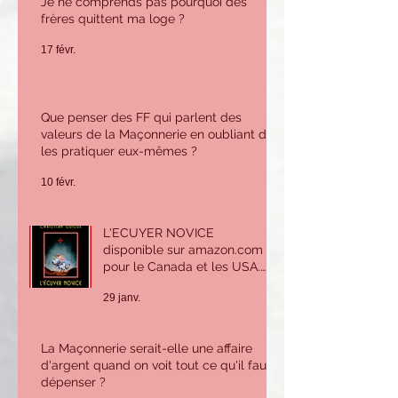
Je ne comprends pas pourquoi des
frères quittent ma loge ?
17 févr.
Que penser des FF qui parlent des
valeurs de la Maçonnerie en oubliant de
les pratiquer eux-mêmes ?
10 févr.
L'ECUYER NOVICE
disponible sur amazon.com
pour le Canada et les USA.
Sur amazon.fr ou Amazon.be
29 janv.
pour la France et l'Europe.
La Maçonnerie serait-elle une affaire
d'argent quand on voit tout ce qu'il faut
dépenser ?