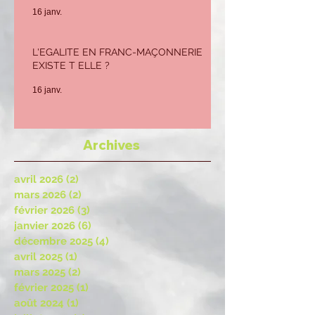
16 janv.
L'EGALITE EN FRANC-MAÇONNERIE
EXISTE T ELLE ?
16 janv.
Archives
avril 2026
(2)
2 posts
mars 2026
(2)
2 posts
février 2026
(3)
3 posts
janvier 2026
(6)
6 posts
décembre 2025
(4)
4 posts
avril 2025
(1)
1 post
mars 2025
(2)
2 posts
février 2025
(1)
1 post
août 2024
(1)
1 post