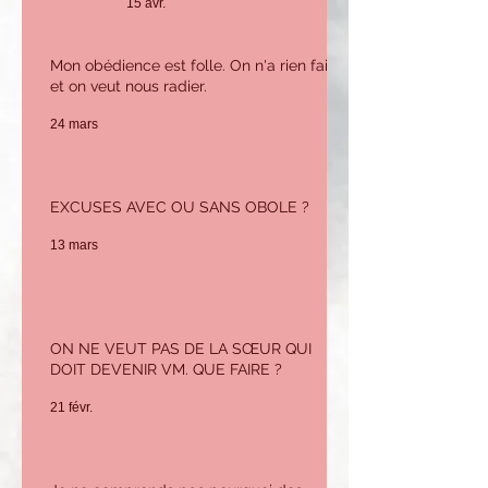
15 avr.
n'ai pas le savoir ni
l'expérience pour tenir ce
poste. Que puis-je faire ?
Mon obédience est folle. On n'a rien fait
et on veut nous radier.
24 mars
EXCUSES AVEC OU SANS OBOLE ?
13 mars
ON NE VEUT PAS DE LA SŒUR QUI
DOIT DEVENIR VM. QUE FAIRE ?
21 févr.