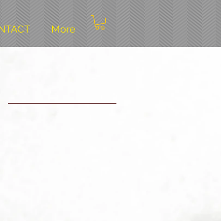
NTACT
More
e