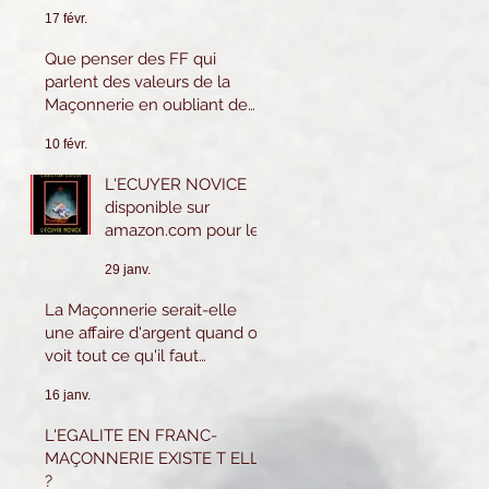
17 févr.
Que penser des FF qui
parlent des valeurs de la
Maçonnerie en oubliant de
les pratiquer eux-mêmes ?
10 févr.
L'ECUYER NOVICE
disponible sur
amazon.com pour le
Canada et les USA.
29 janv.
Sur amazon.fr ou
Amazon.be pour la
La Maçonnerie serait-elle
France et l'Europe.
une affaire d'argent quand on
voit tout ce qu'il faut
dépenser ?
16 janv.
L'EGALITE EN FRANC-
MAÇONNERIE EXISTE T ELLE
?