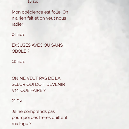
15 avr.
Surveillant cela
m'inquiète beaucoup
Mon obédience est folle. On
car je n'ai pas le
n'a rien fait et on veut nous
savoir ni l'expérience
radier.
pour tenir ce poste.
Que puis-je faire ?
24 mars
EXCUSES AVEC OU SANS
OBOLE ?
13 mars
ON NE VEUT PAS DE LA
SŒUR QUI DOIT DEVENIR
VM. QUE FAIRE ?
21 févr.
Je ne comprends pas
pourquoi des frères quittent
ma loge ?