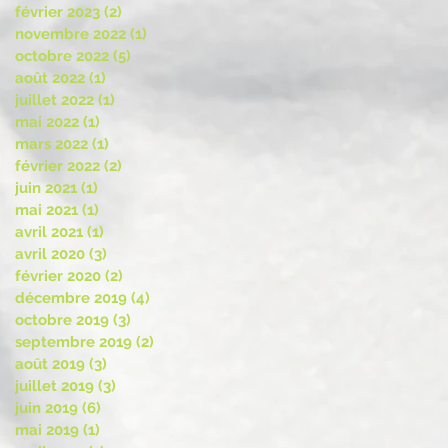
février 2023
(2)
2 posts
novembre 2022
(1)
1 post
octobre 2022
(5)
5 posts
août 2022
(1)
1 post
juillet 2022
(1)
1 post
mai 2022
(1)
1 post
mars 2022
(1)
1 post
février 2022
(2)
2 posts
juin 2021
(1)
1 post
mai 2021
(1)
1 post
avril 2021
(1)
1 post
avril 2020
(3)
3 posts
février 2020
(2)
2 posts
décembre 2019
(4)
4 posts
octobre 2019
(3)
3 posts
septembre 2019
(2)
2 posts
août 2019
(3)
3 posts
juillet 2019
(3)
3 posts
juin 2019
(6)
6 posts
mai 2019
(1)
1 post