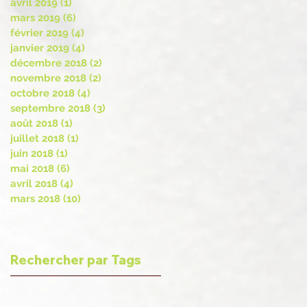
avril 2019
(1)
1 post
mars 2019
(6)
6 posts
février 2019
(4)
4 posts
janvier 2019
(4)
4 posts
décembre 2018
(2)
2 posts
novembre 2018
(2)
2 posts
octobre 2018
(4)
4 posts
septembre 2018
(3)
3 posts
août 2018
(1)
1 post
juillet 2018
(1)
1 post
juin 2018
(1)
1 post
mai 2018
(6)
6 posts
avril 2018
(4)
4 posts
mars 2018
(10)
10 posts
Rechercher par Tags