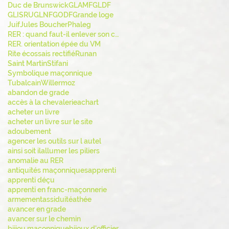
Duc de Brunswick
GLAMF
GLDF
GLISRU
GLNF
GODF
Grande loge
Juif
Jules Boucher
Phaleg
RER : quand faut-il enlever son chapeau ?
RER. orientation épée du VM
Rite écossais rectifié
Runan
Saint Martin
Stifani
Symbolique maçonnique
Tubalcain
Willermoz
abandon de grade
accès à la chevalerie
achart
acheter un livre
acheter un livre sur le site
adoubement
agencer les outils sur l autel
ainsi soit il
allumer les piliers
anomalie au RER
antiquités maçonniques
apprenti
apprenti déçu
apprenti en franc-maçonnerie
armement
assiduité
athée
avancer en grade
avancer sur le chemin
bijiou maçonnique
bijoux d'officier