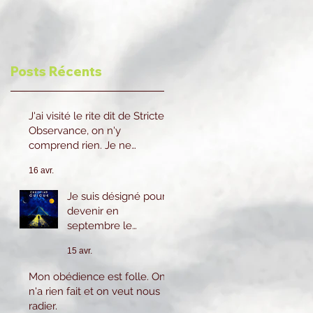
Posts Récents
J'ai visité le rite dit de Stricte
Observance, on n'y
comprend rien. Je ne
reviendrai pas.
16 avr.
Je suis désigné pour
devenir en
septembre le
prochain 2eme
15 avr.
Surveillant cela
m'inquiète beaucoup
Mon obédience est folle. On
car je n'ai pas le
n'a rien fait et on veut nous
savoir ni l'expérience
radier.