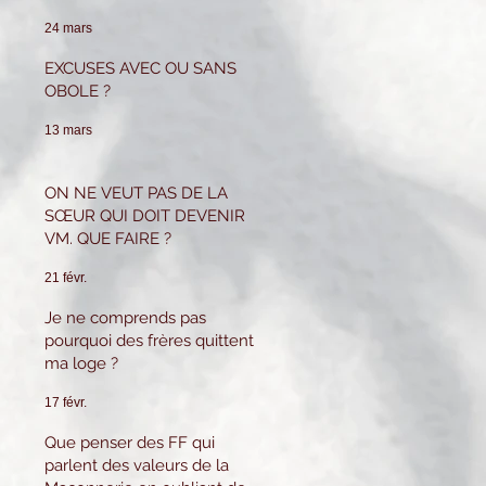
pour tenir ce poste.
Que puis-je faire ?
24 mars
EXCUSES AVEC OU SANS
OBOLE ?
13 mars
ON NE VEUT PAS DE LA
SŒUR QUI DOIT DEVENIR
VM. QUE FAIRE ?
21 févr.
Je ne comprends pas
pourquoi des frères quittent
ma loge ?
17 févr.
Que penser des FF qui
parlent des valeurs de la