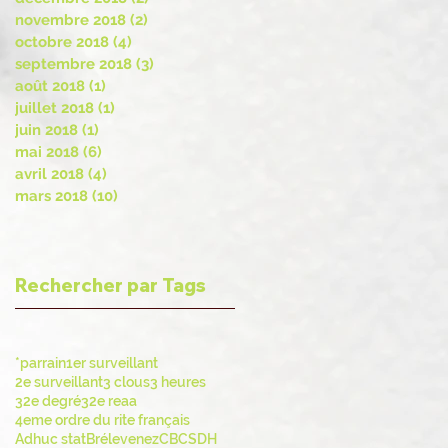
novembre 2018
(2)
2 posts
octobre 2018
(4)
4 posts
septembre 2018
(3)
3 posts
août 2018
(1)
1 post
juillet 2018
(1)
1 post
juin 2018
(1)
1 post
mai 2018
(6)
6 posts
avril 2018
(4)
4 posts
mars 2018
(10)
10 posts
Rechercher par Tags
*parrain
1er surveillant
2e surveillant
3 clous
3 heures
32e degré
32e reaa
4eme ordre du rite français
Adhuc stat
Brélevenez
CBCS
DH