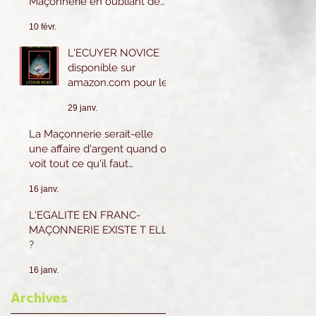
Maçonnerie en oubliant de
les pratiquer eux-mêmes ?
10 févr.
L'ECUYER NOVICE
disponible sur
amazon.com pour le
Canada et les USA.
29 janv.
Sur amazon.fr ou
Amazon.be pour la
La Maçonnerie serait-elle
France et l'Europe.
une affaire d'argent quand on
voit tout ce qu'il faut
dépenser ?
16 janv.
L'EGALITE EN FRANC-
MAÇONNERIE EXISTE T ELLE
?
16 janv.
Archives