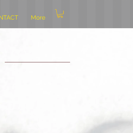
NTACT
More