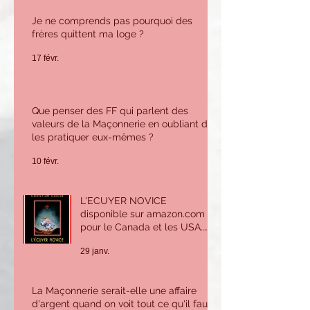
Je ne comprends pas pourquoi des
frères quittent ma loge ?
17 févr.
Que penser des FF qui parlent des
valeurs de la Maçonnerie en oubliant de
les pratiquer eux-mêmes ?
10 févr.
L'ECUYER NOVICE
disponible sur amazon.com
pour le Canada et les USA.
Sur amazon.fr ou Amazon.be
29 janv.
pour la France et l'Europe.
La Maçonnerie serait-elle une affaire
d'argent quand on voit tout ce qu'il faut