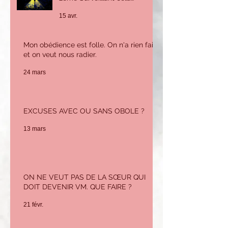
m'inquiète beaucoup car je
15 avr.
n'ai pas le savoir ni
l'expérience pour tenir ce
poste. Que puis-je faire ?
Mon obédience est folle. On n'a rien fait
et on veut nous radier.
24 mars
EXCUSES AVEC OU SANS OBOLE ?
13 mars
ON NE VEUT PAS DE LA SŒUR QUI
DOIT DEVENIR VM. QUE FAIRE ?
21 févr.