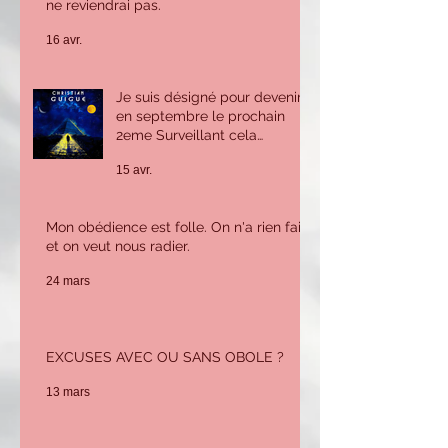
Observance, on n'y comprend rien. Je
ne reviendrai pas.
16 avr.
Je suis désigné pour devenir
en septembre le prochain
2eme Surveillant cela
m'inquiète beaucoup car je
15 avr.
n'ai pas le savoir ni
l'expérience pour tenir ce
poste. Que puis-je faire ?
Mon obédience est folle. On n'a rien fait
et on veut nous radier.
24 mars
EXCUSES AVEC OU SANS OBOLE ?
13 mars