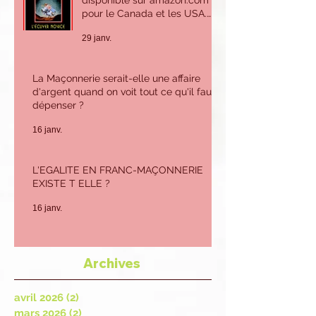
L'ECUYER NOVICE
disponible sur amazon.com
pour le Canada et les USA.
Sur amazon.fr ou Amazon.be
29 janv.
pour la France et l'Europe.
La Maçonnerie serait-elle une affaire
d'argent quand on voit tout ce qu'il faut
dépenser ?
16 janv.
L'EGALITE EN FRANC-MAÇONNERIE
EXISTE T ELLE ?
16 janv.
Archives