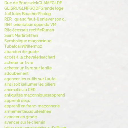
Duc de Brunswick
GLAMF
GLDF
GLISRU
GLNF
GODF
Grande loge
Juif
Jules Boucher
Phaleg
RER : quand faut-il enlever son chapeau ?
RER. orientation épée du VM
Rite écossais rectifié
Runan
Saint Martin
Stifani
Symbolique maçonnique
Tubalcain
Willermoz
abandon de grade
accès à la chevalerie
achart
acheter un livre
acheter un livre sur le site
adoubement
agencer les outils sur l autel
ainsi soit il
allumer les piliers
anomalie au RER
antiquités maçonniques
apprenti
apprenti déçu
apprenti en franc-maçonnerie
armement
assiduité
athée
avancer en grade
avancer sur le chemin
bijiou maçonnique
bijoux d'officier