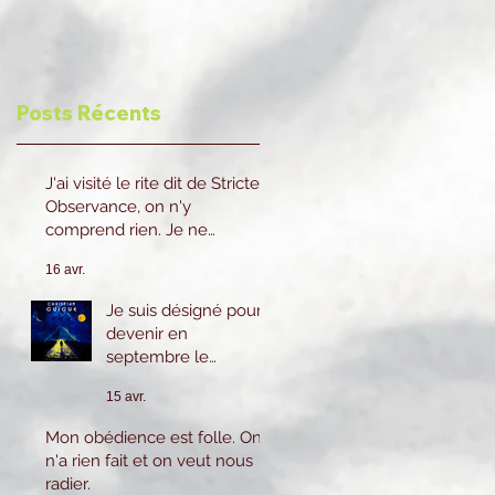
Posts Récents
J'ai visité le rite dit de Stricte
Observance, on n'y
comprend rien. Je ne
reviendrai pas.
16 avr.
Je suis désigné pour
devenir en
septembre le
prochain 2eme
15 avr.
Surveillant cela
m'inquiète beaucoup
Mon obédience est folle. On
car je n'ai pas le
n'a rien fait et on veut nous
savoir ni l'expérience
radier.