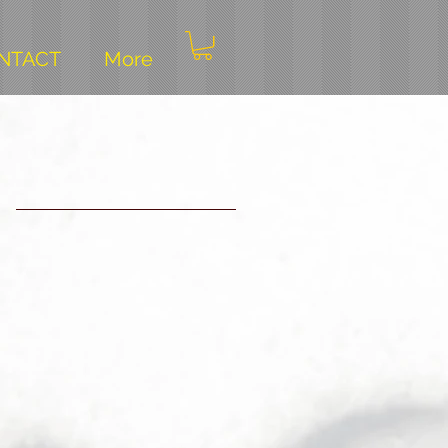
NTACT
More
u