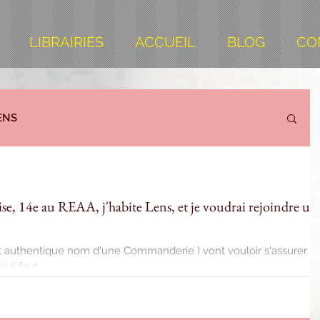
LIBRAIRIES
ACCUEIL
BLOG
CO
ENS
loise, 14e au REAA, j'habite Lens, et je voudrai rejoindre un
 et authentique nom d'une Commanderie ) vont vouloir s'assurer d
il faut...