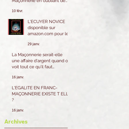
Maçonnerie en oubliant de
les pratiquer eux-mêmes ?
10 févr.
L'ECUYER NOVICE
disponible sur
amazon.com pour le
Canada et les USA.
29 janv.
Sur amazon.fr ou
Amazon.be pour la
La Maçonnerie serait-elle
France et l'Europe.
une affaire d'argent quand on
voit tout ce qu'il faut
dépenser ?
16 janv.
L'EGALITE EN FRANC-
MAÇONNERIE EXISTE T ELLE
?
16 janv.
Archives