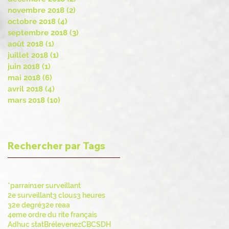
novembre 2018
(2)
2 posts
octobre 2018
(4)
4 posts
septembre 2018
(3)
3 posts
août 2018
(1)
1 post
juillet 2018
(1)
1 post
juin 2018
(1)
1 post
mai 2018
(6)
6 posts
avril 2018
(4)
4 posts
mars 2018
(10)
10 posts
Rechercher par Tags
*parrain
1er surveillant
2e surveillant
3 clous
3 heures
32e degré
32e reaa
4eme ordre du rite français
Adhuc stat
Brélevenez
CBCS
DH