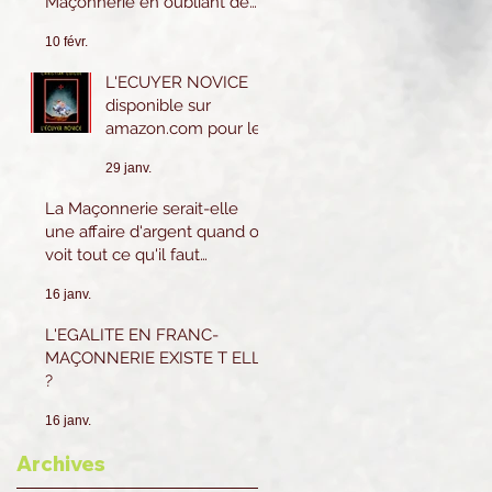
Maçonnerie en oubliant de
les pratiquer eux-mêmes ?
10 févr.
L'ECUYER NOVICE
disponible sur
amazon.com pour le
Canada et les USA.
29 janv.
Sur amazon.fr ou
Amazon.be pour la
La Maçonnerie serait-elle
France et l'Europe.
une affaire d'argent quand on
voit tout ce qu'il faut
dépenser ?
16 janv.
L'EGALITE EN FRANC-
MAÇONNERIE EXISTE T ELLE
?
16 janv.
Archives