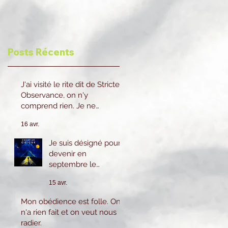
Posts Récents
J'ai visité le rite dit de Stricte
Observance, on n'y
comprend rien. Je ne
reviendrai pas.
16 avr.
Je suis désigné pour
devenir en
septembre le
prochain 2eme
15 avr.
Surveillant cela
m'inquiète beaucoup
Mon obédience est folle. On
car je n'ai pas le
n'a rien fait et on veut nous
savoir ni l'expérience
radier.