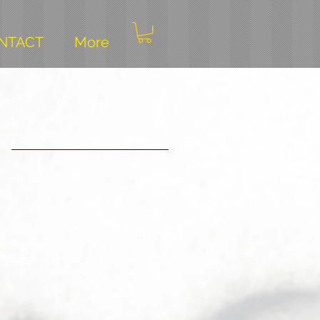
NTACT
More
 ?