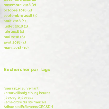
novembre 2018
(2)
2 posts
octobre 2018
(4)
4 posts
septembre 2018
(3)
3 posts
août 2018
(1)
1 post
juillet 2018
(1)
1 post
juin 2018
(1)
1 post
mai 2018
(6)
6 posts
avril 2018
(4)
4 posts
mars 2018
(10)
10 posts
Rechercher par Tags
*parrain
1er surveillant
2e surveillant
3 clous
3 heures
32e degré
32e reaa
4eme ordre du rite français
Adhuc stat
Brélevenez
CBCS
DH