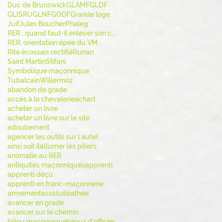
Duc de Brunswick
GLAMF
GLDF
GLISRU
GLNF
GODF
Grande loge
Juif
Jules Boucher
Phaleg
RER : quand faut-il enlever son chapeau ?
RER. orientation épée du VM
Rite écossais rectifié
Runan
Saint Martin
Stifani
Symbolique maçonnique
Tubalcain
Willermoz
abandon de grade
accès à la chevalerie
achart
acheter un livre
acheter un livre sur le site
adoubement
agencer les outils sur l autel
ainsi soit il
allumer les piliers
anomalie au RER
antiquités maçonniques
apprenti
apprenti déçu
apprenti en franc-maçonnerie
armement
assiduité
athée
avancer en grade
avancer sur le chemin
bijiou maçonnique
bijoux d'officier