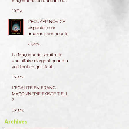
Maçonnerie en oubliant de
les pratiquer eux-mêmes ?
10 févr.
L'ECUYER NOVICE
disponible sur
amazon.com pour le
Canada et les USA.
29 janv.
Sur amazon.fr ou
Amazon.be pour la
La Maçonnerie serait-elle
France et l'Europe.
une affaire d'argent quand on
voit tout ce qu'il faut
dépenser ?
16 janv.
L'EGALITE EN FRANC-
MAÇONNERIE EXISTE T ELLE
?
16 janv.
Archives