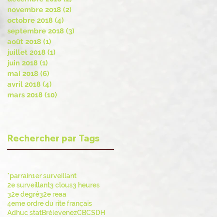
novembre 2018
(2)
2 posts
octobre 2018
(4)
4 posts
septembre 2018
(3)
3 posts
août 2018
(1)
1 post
juillet 2018
(1)
1 post
juin 2018
(1)
1 post
mai 2018
(6)
6 posts
avril 2018
(4)
4 posts
mars 2018
(10)
10 posts
Rechercher par Tags
*parrain
1er surveillant
2e surveillant
3 clous
3 heures
32e degré
32e reaa
4eme ordre du rite français
Adhuc stat
Brélevenez
CBCS
DH