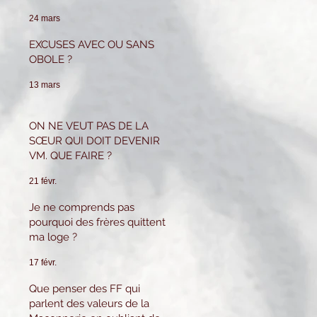
pour tenir ce poste.
Que puis-je faire ?
24 mars
EXCUSES AVEC OU SANS
OBOLE ?
13 mars
ON NE VEUT PAS DE LA
SŒUR QUI DOIT DEVENIR
VM. QUE FAIRE ?
21 févr.
Je ne comprends pas
pourquoi des frères quittent
ma loge ?
17 févr.
Que penser des FF qui
parlent des valeurs de la