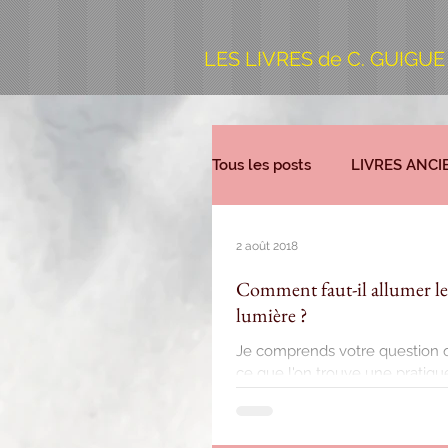
LES LIVRES de C. GUIGUE
Tous les posts
LIVRES ANCI
2 août 2018
Comment faut-il allumer les
lumière ?
Je comprends votre question q
ce que l'on trouve une pratique 