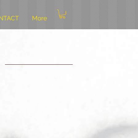
NTACT
More
e