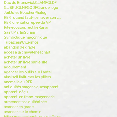
Duc de Brunswick
GLAMF
GLDF
GLISRU
GLNF
GODF
Grande loge
Juif
Jules Boucher
Phaleg
RER : quand faut-il enlever son chapeau ?
RER. orientation épée du VM
Rite écossais rectifié
Runan
Saint Martin
Stifani
Symbolique maçonnique
Tubalcain
Willermoz
abandon de grade
accès à la chevalerie
achart
acheter un livre
acheter un livre sur le site
adoubement
agencer les outils sur l autel
ainsi soit il
allumer les piliers
anomalie au RER
antiquités maçonniques
apprenti
apprenti déçu
apprenti en franc-maçonnerie
armement
assiduité
athée
avancer en grade
avancer sur le chemin
bijiou maçonnique
bijoux d'officier