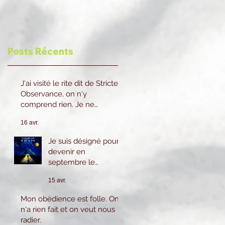
Posts Récents
J'ai visité le rite dit de Stricte
Observance, on n'y
comprend rien. Je ne
reviendrai pas.
16 avr.
Je suis désigné pour
devenir en
septembre le
prochain 2eme
15 avr.
Surveillant cela
m'inquiète beaucoup
Mon obédience est folle. On
car je n'ai pas le
n'a rien fait et on veut nous
savoir ni l'expérience
radier.