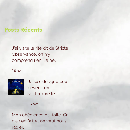
Posts Récents
J'ai visité le rite dit de Stricte
Observance, on n'y
comprend rien. Je ne
reviendrai pas.
16 avr.
Je suis désigné pour
devenir en
septembre le
prochain 2eme
15 avr.
Surveillant cela
m'inquiète beaucoup
Mon obédience est folle. On
car je n'ai pas le
n'a rien fait et on veut nous
savoir ni l'expérience
radier.