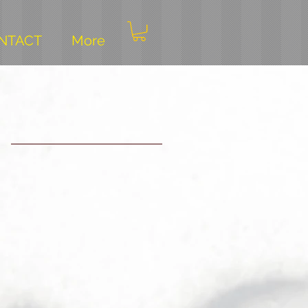
NTACT
More