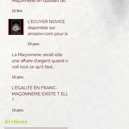
Maçonnerie en oubliant de
les pratiquer eux-mêmes ?
10 févr.
L'ECUYER NOVICE
disponible sur
amazon.com pour le
Canada et les USA.
29 janv.
Sur amazon.fr ou
Amazon.be pour la
La Maçonnerie serait-elle
France et l'Europe.
une affaire d'argent quand on
voit tout ce qu'il faut
dépenser ?
16 janv.
L'EGALITE EN FRANC-
MAÇONNERIE EXISTE T ELLE
?
16 janv.
Archives