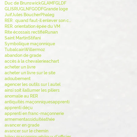
Duc de Brunswick
GLAMF
GLDF
GLISRU
GLNF
GODF
Grande loge
Juif
Jules Boucher
Phaleg
RER : quand faut-il enlever son chapeau ?
RER. orientation épée du VM
Rite écossais rectifié
Runan
Saint Martin
Stifani
Symbolique maçonnique
Tubalcain
Willermoz
abandon de grade
accès à la chevalerie
achart
acheter un livre
acheter un livre sur le site
adoubement
agencer les outils sur l autel
ainsi soit il
allumer les piliers
anomalie au RER
antiquités maçonniques
apprenti
apprenti déçu
apprenti en franc-maçonnerie
armement
assiduité
athée
avancer en grade
avancer sur le chemin
bijiou maçonnique
bijoux d'officier