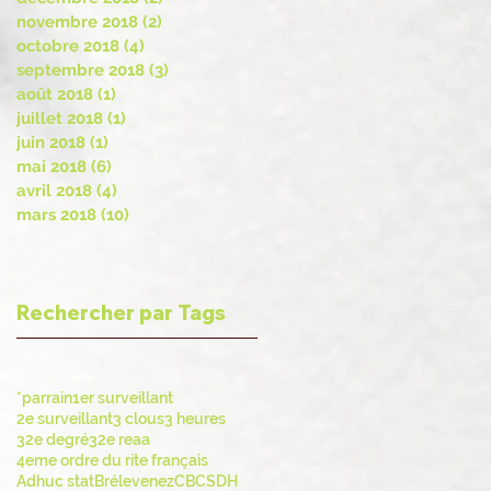
novembre 2018
(2)
2 posts
octobre 2018
(4)
4 posts
septembre 2018
(3)
3 posts
août 2018
(1)
1 post
juillet 2018
(1)
1 post
juin 2018
(1)
1 post
mai 2018
(6)
6 posts
avril 2018
(4)
4 posts
mars 2018
(10)
10 posts
Rechercher par Tags
*parrain
1er surveillant
2e surveillant
3 clous
3 heures
32e degré
32e reaa
4eme ordre du rite français
Adhuc stat
Brélevenez
CBCS
DH