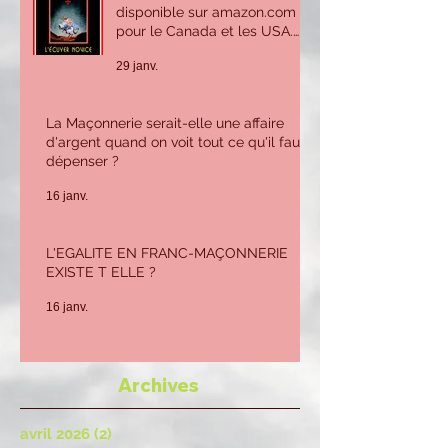
L'ECUYER NOVICE
disponible sur amazon.com
pour le Canada et les USA.
Sur amazon.fr ou Amazon.be
29 janv.
pour la France et l'Europe.
La Maçonnerie serait-elle une affaire
d'argent quand on voit tout ce qu'il faut
dépenser ?
16 janv.
L'EGALITE EN FRANC-MAÇONNERIE
EXISTE T ELLE ?
16 janv.
Archives