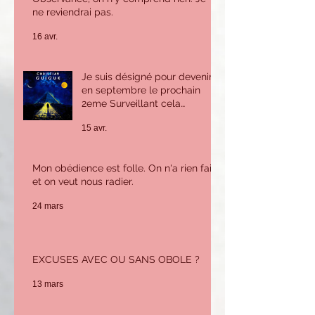
J'ai visité le rite dit de Stricte
Observance, on n'y comprend rien. Je
ne reviendrai pas.
16 avr.
Je suis désigné pour devenir
en septembre le prochain
2eme Surveillant cela
m'inquiète beaucoup car je
15 avr.
n'ai pas le savoir ni
l'expérience pour tenir ce
poste. Que puis-je faire ?
Mon obédience est folle. On n'a rien fait
et on veut nous radier.
24 mars
EXCUSES AVEC OU SANS OBOLE ?
13 mars