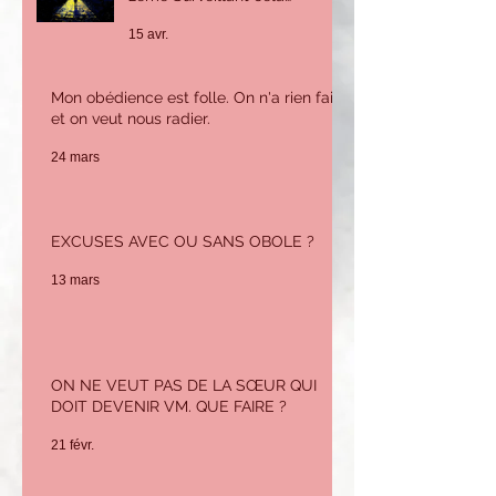
m'inquiète beaucoup car je
15 avr.
n'ai pas le savoir ni
l'expérience pour tenir ce
poste. Que puis-je faire ?
Mon obédience est folle. On n'a rien fait
et on veut nous radier.
24 mars
EXCUSES AVEC OU SANS OBOLE ?
13 mars
ON NE VEUT PAS DE LA SŒUR QUI
DOIT DEVENIR VM. QUE FAIRE ?
21 févr.