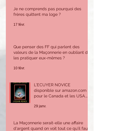
Je ne comprends pas pourquoi des
frères quittent ma loge ?
17 févr.
Que penser des FF qui parlent des
valeurs de la Maçonnerie en oubliant de
les pratiquer eux-mêmes ?
10 févr.
L'ECUYER NOVICE
disponible sur amazon.com
pour le Canada et les USA.
Sur amazon.fr ou Amazon.be
29 janv.
pour la France et l'Europe.
La Maçonnerie serait-elle une affaire
d'argent quand on voit tout ce qu'il faut