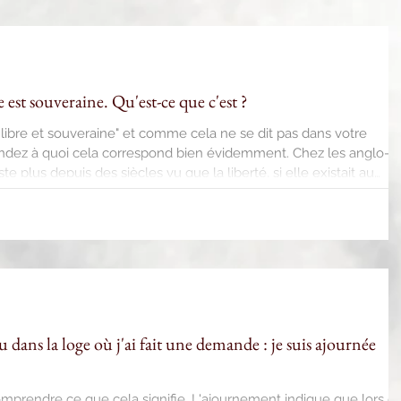
e est souveraine. Qu'est-ce que c'est ?
libre et souveraine" et comme cela ne se dit pas dans votre
ez à quoi cela correspond bien évidemment. Chez les anglo-
te plus depuis des siècles vu que la liberté, si elle existait au
ive, fut perdue avec la fusion des Anciens avec les Modernes
nde Loge d'Angleterre. Elle n'existait plus déjà depuis la création
u dans la loge où j'ai fait une demande : je suis ajournée
mprendre ce que cela signifie. L'ajournement indique que lors d