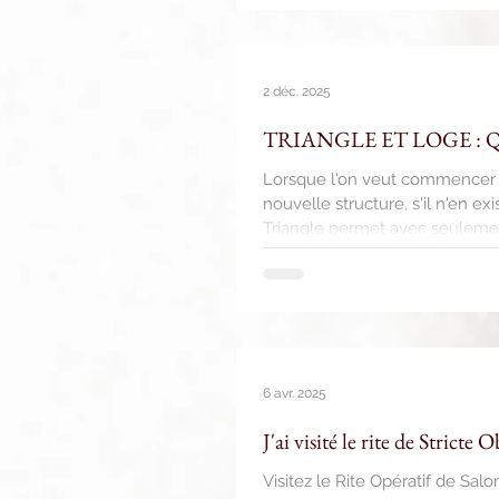
maximum. De plus en plus se t
qui viennent aider par leur pré
s
2 déc. 2025
TRIANGLE ET LOGE : Qu'es
Lorsque l'on veut commencer à
nouvelle structure, s'il n'en e
Triangle permet avec seulement
fonder une entité qui a pour ob
membres selon votre organisati
travaille avec
6 avr. 2025
J'ai visité le rite de Stricte 
Visitez le Rite Opératif de Sa