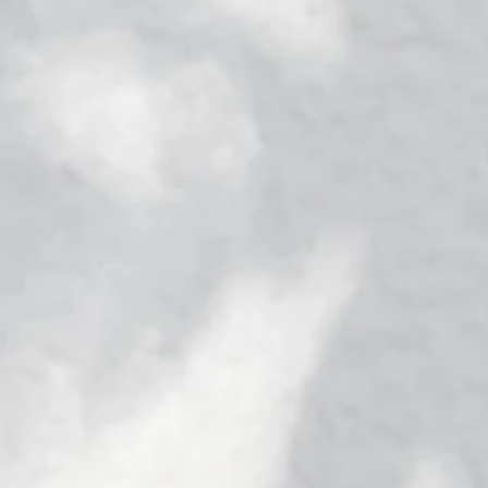
is
n
a