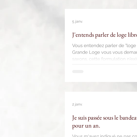
5 janv.
J'entends parler de loge libr
Vous entendez parler de "loge 
Grande Loge vous vous demand
saxons, cette formulation n'exis
temps de la Maçonnerie opérat
dans le sein de la nouvelle Gra
de la première Gr
2 janv.
Je suis passée sous le bandea
pour un an.
Vous m'avez indiqué ne pas co