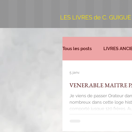
LES LIVRES de C. GUIGUE
Tous les posts
LIVRES ANCI
5 janv.
VENERABLE MAITRE P
Je viens de passer Orateur da
nombreux dans cette loge histor
comporté jusque 120 frères. 
quinzaine de maîtres. On group
d'augmentation de salaire et les
mais on ne peut plus tr