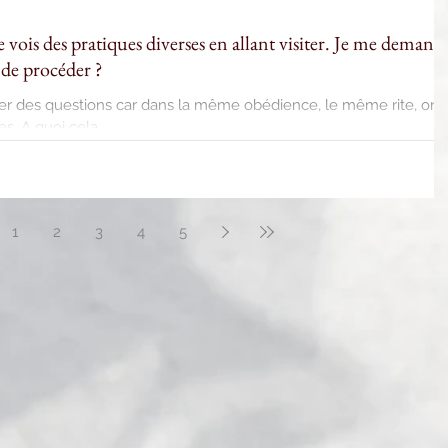
is des pratiques diverses en allant visiter. Je me demand
 de procéder ?
er des questions car dans la même obédience, le même rite, on
. A quoi cela...
1
2
3
4
5