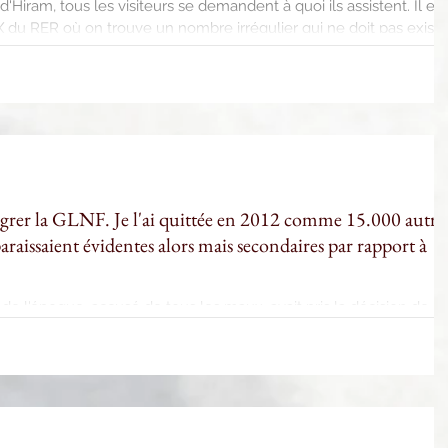
d'Hiram, tous les visiteurs se demandent à quoi ils assistent. Il en
 du RER où on trouve un nombre irrégulier qui ne doit pas existe
ce qui démontre la pauvreté de leur culture maçonnique. Si on
égrer la GLNF. Je l'ai quittée en 2012 comme 15.000 autre
paraissaient évidentes alors mais secondaires par rapport à
M de l'époque, accusé de tous les maux, avait pris la décision de
grades chevaleresques du York et que les grands corps des hauts
nd Chapitre du RF, ont paniqué en se disant que les ff allaient
es très rapidement et qu'ils ne suivraient plus leur filière
rable de capitations que cela allait entraîner. Une cabbale fut