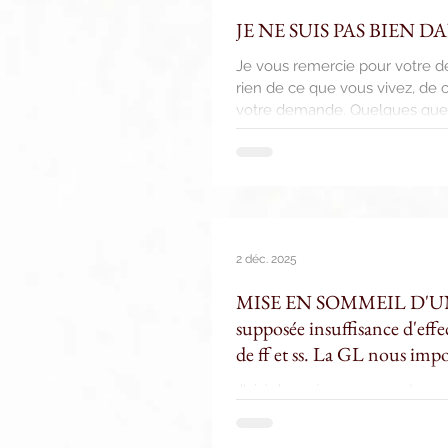
JE NE SUIS PAS BIEN D
Je vous remercie pour votre dem
rien de ce que vous vivez, de 
votre demande. Quelques quest
un bilan. Depuis quand vous tr
Si oui, pourquoi vos ff sont-ils
s
2 déc. 2025
MISE EN SOMMEIL D'UNE 
supposée insuffisance d'eff
de ff et ss. La GL nous impo
J'ai échangé avec vous et vous 
capitation mais certains ff ne 
observation : Beaucoup de LL 