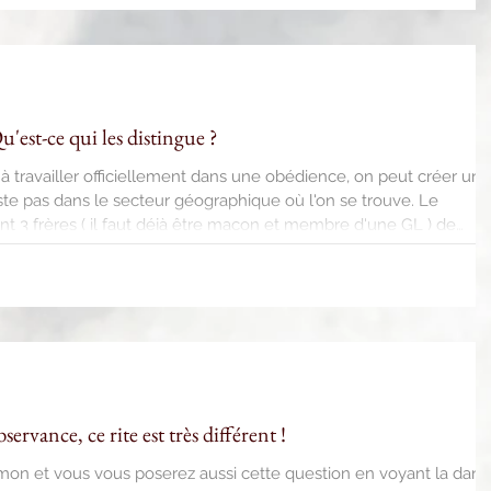
rouvent dans l'obligation de se renforcer avec le concours de FF
sence à couvrir les Offices. La loge A aide la loge B et inverseme
t-ce qui les distingue ?
 travailler officiellement dans une obédience, on peut créer une
xiste pas dans le secteur géographique où l'on se trouve. Le
 3 frères ( il faut déjà être maçon et membre d'une GL ) de
jectif de regrouper d'autres frères jusqu'à ce que, étant 7 ou 9
on, vous puissiez passer au statut de loge à part entière. On y
Observance, ce rite est très différent !
lomon et vous vous poserez aussi cette question en voyant la dan