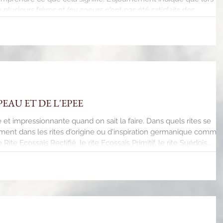
plusieurs frères et/ou soeurs n'ont pas été satisfaits des
à certaines questions qui vous furent posées. Cela n'a plus rien
on assiste à un grand n'importe quoi généralisé à quasiment toutes
amis a voulu changer pour une obédience où pourtant on le
AU ET DE L'EPEE
et impressionnante quand on sait la faire. Dans quels rites se
lement dans les rites d'origine ou d'inspiration germanique comme
 Rite Ecossais Rectifié, le rite Ecossais Primitif, le rite Suédois.
 dans ces rites ? Parce que, en fonction de telle ou telle
mmissions de révision des rituels qui font le tri dans ce qui leur