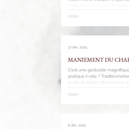
votre passage sous le bandeau 
réponses que vous avez faites 
d'étonnant : depuis la Covid, 
les organisations. Un de mes 
connaît bien.Le VM
27 déc. 2025
MANIEMENT DU CHAPE
C'est une gestuelle magnifique 
pratique-t-elle ? Traditionnel
le rite de Stricte Observance, le
Pourquoi ne le voit-on pratiqué
organisation, nous avons des co
8 déc. 2025