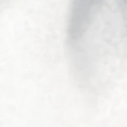
nt
se