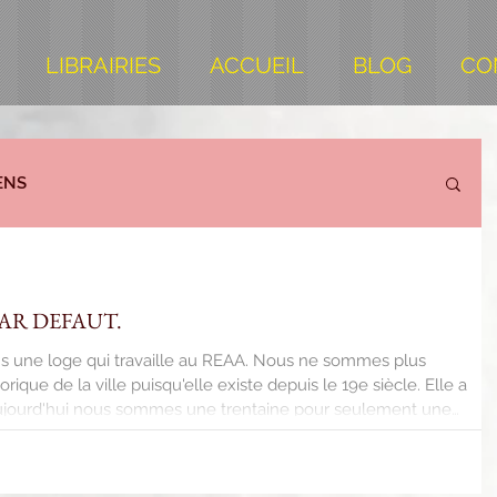
LIBRAIRIES
ACCUEIL
BLOG
CO
ENS
AR DEFAUT.
ns une loge qui travaille au REAA. Nous ne sommes plus
ique de la ville puisqu'elle existe depuis le 19e siècle. Elle a
Aujourd'hui nous sommes une trentaine pour seulement une
e les réceptions car on ne peut plus suivre avec les planches
 autres à présenter. Il faut faire entrer, on obéit. On fait entrer