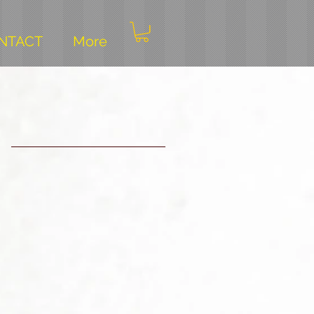
NTACT
More