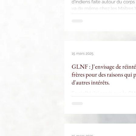
d'indiens faite autour du corps 
va de même chez les Maîtres X
en Maçonnerie, etc, etc. Ce qui demeure étrange réside dans le fait qu'aucun pratiquant de ces
rites ne remarque l'anomalie, 
15 mars 2025
GLNF : J'envisage de réint
frères pour des raisons qui 
d'autres intérêts.
En réalité, j'ai appris que le G
faire pratiquer en France les 
grades, Suprême Conseil et Gra
prendre ces nouveaux hauts grad
classique avec la perte considé
monté c
15 mars 2025