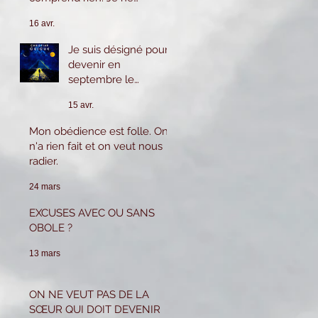
reviendrai pas.
16 avr.
Je suis désigné pour
devenir en
septembre le
prochain 2eme
15 avr.
Surveillant cela
m'inquiète beaucoup
Mon obédience est folle. On
car je n'ai pas le
n'a rien fait et on veut nous
savoir ni l'expérience
radier.
pour tenir ce poste.
Que puis-je faire ?
24 mars
EXCUSES AVEC OU SANS
OBOLE ?
13 mars
ON NE VEUT PAS DE LA
SŒUR QUI DOIT DEVENIR