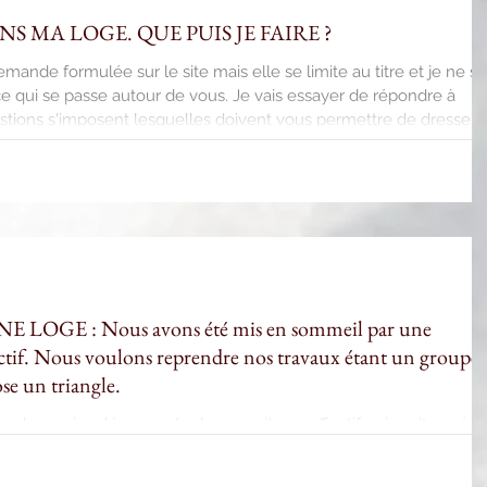
ANS MA LOGE. QUE PUIS JE FAIRE ?
ande formulée sur le site mais elle se limite au titre et je ne sa
ce qui se passe autour de vous. Je vais essayer de répondre à
ions s'imposent lesquelles doivent vous permettre de dresser
ouvez-vous dans ce groupe ? L'effectif a-t-il fortement diminué ?
 partis ? Pourquoi n'avez-vous pas suivi alors ? Vous êtes-vous bie
LOGE : Nous avons été mis en sommeil par une
ectif. Nous voulons reprendre nos travaux étant un groupe
se un triangle.
m'avez signalé que votre loge avait son effectif qui avait payé s
venant pas, votre responsable régional avait éteint vos feux. 1ere
ne comportent plus actuellement que 5 ou 6 Maîtres au grand